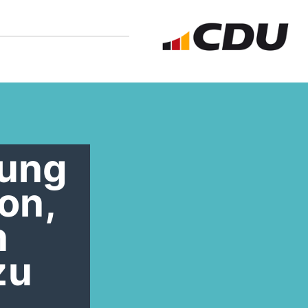
rung
on,
n
zu