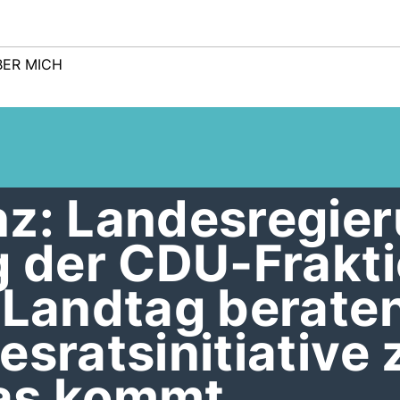
BER MICH
nz: Landesregie
g der CDU-Frakti
 Landtag berate
esratsinitiative 
as kommt