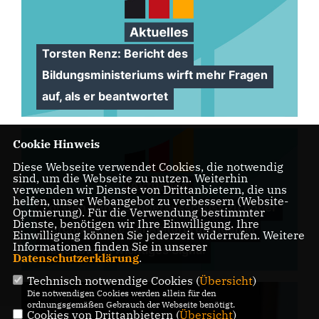
Torsten Renz: Bericht des
Bildungsministeriums wirft mehr Fragen
auf, als er beantwortet
Cookie Hinweis
Diese Webseite verwendet Cookies, die notwendig
sind, um die Webseite zu nutzen. Weiterhin
verwenden wir Dienste von Drittanbietern, die uns
helfen, unser Webangebot zu verbessern (Website-
Torsten Renz: Sonderausschuss zu hoher
Optmierung). Für die Verwendung bestimmter
Dienste, benötigen wir Ihre Einwilligung. Ihre
Durchfallquote bei Abiturprüfungen in
Einwilligung können Sie jederzeit widerrufen. Weitere
Informationen finden Sie in unserer
Hagenow ist wichtiges Signal
Datenschutzerklärung
.
Technisch notwendige Cookies (
Übersicht
)
Die notwendigen Cookies werden allein für den
ordnungsgemäßen Gebrauch der Webseite benötigt.
Cookies von Drittanbietern (
Übersicht
)