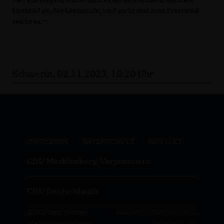
Lenkrad an der Lenksäule, und nicht mal zum Ersatzrad
reicht es.“
Schwerin, 02.11.2023, 15:20 Uhr
IMPRESSUM
DATENSCHUTZ
KONTAKT
CDU Mecklenburg-Vorpommern
CDU Deutschlands
@2026 Renz, Torsten
Realisation: Sharkness Media
Alle Rechte vorbehalten.
GmbH & Co. KG