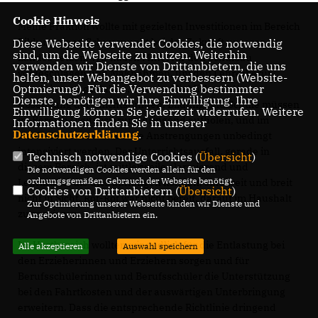
Cookie Hinweis
Meine Fraktion wollte mit gezielten Investitionen im Bereich
Bildung einen Schwerpunkt bei der Zukunft unseres
Diese Webseite verwendet Cookies, die notwendig
sind, um die Webseite zu nutzen. Weiterhin
Landes setzen. Wir haben Mittel für den Schulbau
verwenden wir Dienste von Drittanbietern, die uns
vorgeschlagen und Maßnahmen, um den Lehrerberuf
helfen, unser Webangebot zu verbessern (Website-
Optmierung). Für die Verwendung bestimmter
attraktiver zu gestalten, etwa im Hinblick auf die
Dienste, benötigen wir Ihre Einwilligung. Ihre
Absenkung der Pflichtstunden. Bildung und Schule müssen
Einwilligung können Sie jederzeit widerrufen. Weitere
im Bereich Digitalisierung dringend aufholen, und im
Informationen finden Sie in unserer
Datenschutzerklärung
.
MINT-Bereich müssten die Anstrengungen unbedingt
intensiviert werden. Der Unterrichtsausfall, gerade in
Technisch notwendige Cookies (
Übersicht
)
diesem Bereich, ist mittlerweile alarmierend und
Die notwendigen Cookies werden allein für den
ordnungsgemäßen Gebrauch der Webseite benötigt.
Lehrkräfte, die dies auffangen können, sind weit und breit
Cookies von Drittanbietern (
Übersicht
)
nicht in Sicht. Rot-Rot war nicht bereit, darauf im Haushalt
Zur Optimierung unserer Webseite binden wir Dienste und
zu reagieren.
Angebote von Drittanbietern ein.
Im Hortbereich wollten wir endlich für die Entlastung bei
Alle akzeptieren
Auswahl speichern
den Erzieherinnen und Erziehern sorgen und für
Berufsschülerinnen und Berufsschüler die Unterstützung
bei den Fahrtkosten und der auswärtigen Unterbringung
erweitern. Dass die entsprechende Richtlinie dringend