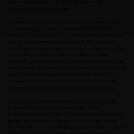
überarbeitet werden muss, ist lange bekannt. Rot-Rot
ignoriert den Handlungsbedarf.
Gemessen am Haushaltsentwurf der Landesregierung ist
zu befürchten, dass bildungspolitisch 2024 und 2025
verlorene Jahre werden. Der Stillstand im Bildungsbereich
wird zu einem dauerhaften Phänomen. Wie mit diesem
hartleibigen Festhalten am bisherigen Zustand die Schulen
modernisiert bzw. saniert werden sollen oder mehr
Lehrkräfte gewonnen und bzw. motiviert werden sollen, ist
mir ein Rätsel. Im Bereich des Schulbaus wird das Land kein
eigenes Unterstützungsprogramm starten. Das ist ein
verheerendes Signal in Richtung der Schülerinnen und
Schüler, der Lehrerinnen und Lehrer sowie der Eltern.
Von Seiten der Koalitionsfraktionen war der Einsatz im
Bereich Bildung mehr als überschaubar. Beide
Koalitionsfraktionen haben nicht einen Änderungsantrag
gestellt. Die Koalition selbst war also nicht fähig, eigene
Schwerpunkte zu setzen. Bildung ist bei der Koalition das 7.
Rad am Wagen, weder sitzt es an den Achsen, noch als