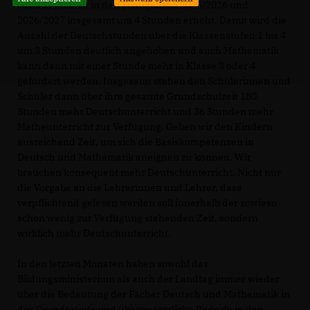
Grundschulzeit in den Schuljahren 2025/2026 und
2026/2027 insgesamt um 4 Stunden erhöht. Damit wird die
Anzahl der Deutschstunden über die Klassenstufen 1 bis 4
um 3 Stunden deutlich angehoben und auch Mathematik
kann dann mit einer Stunde mehr in Klasse 3 oder 4
gefördert werden. Insgesamt stehen den Schülerinnen und
Schüler dann über ihre gesamte Grundschulzeit 180
Stunden mehr Deutschunterricht und 36 Stunden mehr
Matheunterricht zur Verfügung. Geben wir den Kindern
ausreichend Zeit, um sich die Basiskompetenzen in
Deutsch und Mathematik aneignen zu können. Wir
brauchen konsequent mehr Deutschunterricht. Nicht nur
die Vorgabe an die Lehrerinnen und Lehrer, dass
verpflichtend gelesen werden soll innerhalb der sowieso
schon wenig zur Verfügung stehenden Zeit, sondern
wirklich mehr Deutschunterricht.
In den letzten Monaten haben sowohl das
Bildungsministerium als auch der Landtag immer wieder
über die Bedeutung der Fächer Deutsch und Mathematik in
der Grundschule und über zusätzliche Bedarfe in den