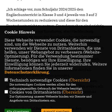
Ich schlage vor, zum Schuljahr 2024/2025 den
Englischunterricht in Klasse 3 und 4 jeweils von 3 auf 2
Wochenstunden zu reduzieren und diese für den
Deutschunterricht zu nutzen. Fremdsprachen sind wichtig,
auch für den weiteren Berufsweg, aber Mecklenburg-
Cookie Hinweis
Vorpommern ist eines der Bundesländer mit den meisten
Diese Webseite verwendet Cookies, die notwendig
Fremdsprachenstunden im Grundschulbereich. Meiner
sind, um die Webseite zu nutzen. Weiterhin
Meinung nach setzen wir damit den falschen Schwerpunkt.
verwenden wir Dienste von Drittanbietern, die uns
helfen, unser Webangebot zu verbessern (Website-
Zunächst einmal sollten die Schülerinnen und Schüler in
Optmierung). Für die Verwendung bestimmter
ihrer Muttersprache sicher lesen und schreiben können.
Dienste, benötigen wir Ihre Einwilligung. Ihre
Einwilligung können Sie jederzeit widerrufen. Weitere
Nach Rückmeldung von Erzieherinnen und Erziehern sowie
Informationen finden Sie in unserer
Lehrkräften ist aber genau dies nicht mehr der Fall.
Datenschutzerklärung
.
Zusammen mit dem sowieso geringen
Technisch notwendige Cookies (
Übersicht
)
Schulstundenumfang und den vielen Englischstunden,
Die notwendigen Cookies werden allein für den
geht das zu Lasten des Deutschunterrichts. Das wollen wir
ordnungsgemäßen Gebrauch der Webseite benötigt.
ändern. Die Priorität muss auf dem Deutschunterricht
Cookies von Drittanbietern (
Übersicht
)
Zur Optimierung unserer Webseite binden wir Dienste und
liegen.
Angebote von Drittanbietern ein.
Schrittweise wird das Stundenpensum in der
Alle akzeptieren
Auswahl speichern