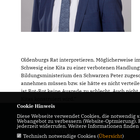
Oldenburgs Rat interpretieren. Möglicherweise im
Schwesig eine Kita zu einer verbotenen Handlung
Bildungsministerium den Schwarzen Peter zugescho
annehmen müssen bzw. sie hätte es nicht verteile
ist Rot-Rot keine Ausrede zu schlecht. Auch nicht
Kitas konstruiert wird.“
Cookie Hinweis
Diese Webseite verwendet Cookies, die notwendig si
Webangebot zu verbessern (Website-Optmierung). Fü
IMPRESSUM
DATENSCHUTZ
jederzeit widerrufen. Weitere Informationen finden
KONTAKT
Technisch notwendige Cookies (
Übersicht
)