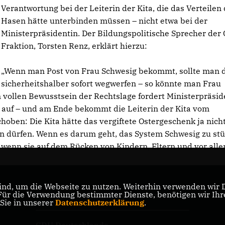
Verantwortung bei der Leiterin der Kita, die das Verteilen
Hasen hätte unterbinden müssen – nicht etwa bei der
Ministerpräsidentin. Der Bildungspolitische Sprecher der
Fraktion, Torsten Renz, erklärt hierzu:
Wenn man Post von Frau Schwesig bekommt, sollte man 
sicherheitshalber sofort wegwerfen – so könnte man Frau
 vollen Bewusstsein der Rechtslage fordert Ministerpräsid
 auf – und am Ende bekommt die Leiterin der Kita vom
ben: Die Kita hätte das vergiftete Ostergeschenk ja nich
n dürfen. Wenn es darum geht, das System Schwesig zu stü
, wenn sie auf dem Rücken von Kindern, Eltern und vor all
nd, um die Webseite zu nutzen. Weiterhin verwenden wir Di
r die Verwendung bestimmter Dienste, benötigen wir Ihre 
CDU Mecklenburg-Vorpommern
 Sie in unserer
Datenschutzerklärung
.