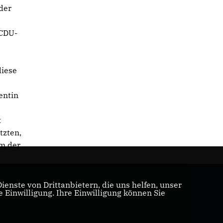
 der
 CDU-
diese
entin
t
tzten,
em der
enste von Drittanbietern, die uns helfen, unser
Einwilligung. Ihre Einwilligung können Sie