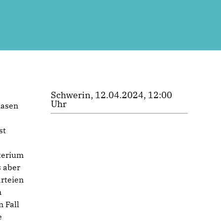
Schwerin, 12.04.2024, 12:00
Uhr
hasen
st
terium
s aber
arteien
n
 Fall
e