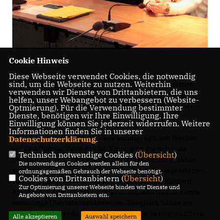
Cookie Hinweis
Diese Webseite verwendet Cookies, die notwendig
sind, um die Webseite zu nutzen. Weiterhin
Zu den heutigen Aussagen der Bildungsministerin zum
verwenden wir Dienste von Drittanbietern, die uns
Krankheitsstand in den Schulen und Kindertagesstätten
helfen, unser Webangebot zu verbessern (Website-
des Landes im Interview bei NDRonline, äußert sich der
Optmierung). Für die Verwendung bestimmter
Dienste, benötigen wir Ihre Einwilligung. Ihre
Bildungspolitische Sprecher, Torsten Renz:
Einwilligung können Sie jederzeit widerrufen. Weitere
Informationen finden Sie in unserer
Die derzeitige Krankheitswelle kündigt sich seit Wochen
Datenschutzerklärung
.
an. Erst Corona, dann das RS-Virus, jetzt die nahende
Technisch notwendige Cookies (
Übersicht
)
Erkältungs- und Grippewelle. Woche für Woche erhöhen
Die notwendigen Cookies werden allein für den
sich die Krankheitsfälle in Schulen und Kindertagesstätten,
ordnungsgemäßen Gebrauch der Webseite benötigt.
Cookies von Drittanbietern (
Übersicht
)
sowohl bei den Erwachsenen, als auch bei den Kindern.
Zur Optimierung unserer Webseite binden wir Dienste und
Kinderarztpraxen schlagen Alarm. Kliniken machen erste
Angebote von Drittanbietern ein.
vorsichtige Überlastungsanzeigen. Zeitgleich haben wir
täglich zunehmende Rückmeldungen von besorgten Eltern
Alle akzeptieren
Auswahl speichern