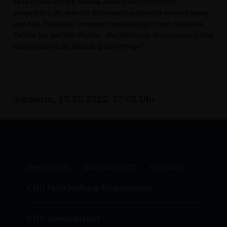
dass in den letzten beiden Jahren viel Unterricht
ausgefallen ist, wie der Rückstand aufgeholt werden kann
und soll. Fehlende Lernstandserhebungen und fehlende
Zahlen bei der IQB-Studie - Mecklenburg-Vorpommern sind
schulpolitisch im Blindflug unterwegs.“
Schwerin, 17.10.2022, 17:02 Uhr
IMPRESSUM
DATENSCHUTZ
KONTAKT
CDU Mecklenburg-Vorpommern
CDU Deutschlands