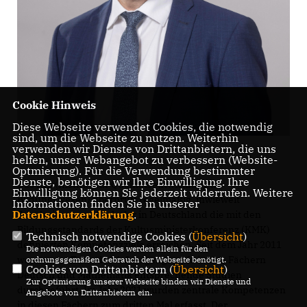
Cookie Hinweis
Diese Webseite verwendet Cookies, die notwendig
sind, um die Webseite zu nutzen. Weiterhin
verwenden wir Dienste von Drittanbietern, die uns
helfen, unser Webangebot zu verbessern (Website-
Optmierung). Für die Verwendung bestimmter
Dienste, benötigen wir Ihre Einwilligung. Ihre
Das IQB (Institut zur Qualitätsentwicklung im
Einwilligung können Sie jederzeit widerrufen. Weitere
Bildungswesen) überprüft regelmäßig, inwieweit
Informationen finden Sie in unserer
Datenschutzerklärung
.
Schülerinnen und Schüler in Deutschland die mit den
Bildungsstandards der Kultusministerkonferenz (KMK)
Technisch notwendige Cookies (
Übersicht
)
definierten Kompetenzziele erreichen. Seit dem Jahr 2011
Die notwendigen Cookies werden allein für den
werden am Ende der 4. Jahrgangsstufe in den Fächern
ordnungsgemäßen Gebrauch der Webseite benötigt.
Cookies von Drittanbietern (
Übersicht
)
Deutsch und Mathematik entsprechende Studien
Zur Optimierung unserer Webseite binden wir Dienste und
durchgeführt. Im Jahr 2021 wurden zentrale Kompetenzen
Angebote von Drittanbietern ein.
in diesen Fächern zum dritten Mal erfasst. Der