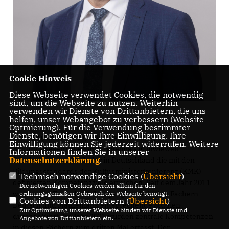
Cookie Hinweis
Diese Webseite verwendet Cookies, die notwendig
sind, um die Webseite zu nutzen. Weiterhin
verwenden wir Dienste von Drittanbietern, die uns
helfen, unser Webangebot zu verbessern (Website-
Optmierung). Für die Verwendung bestimmter
Dienste, benötigen wir Ihre Einwilligung. Ihre
Das IQB (Institut zur Qualitätsentwicklung im
Einwilligung können Sie jederzeit widerrufen. Weitere
Bildungswesen) überprüft regelmäßig, inwieweit
Informationen finden Sie in unserer
Datenschutzerklärung
.
Schülerinnen und Schüler in Deutschland die mit den
Bildungsstandards der Kultusministerkonferenz (KMK)
Technisch notwendige Cookies (
Übersicht
)
definierten Kompetenzziele erreichen. Seit dem Jahr 2011
Die notwendigen Cookies werden allein für den
werden am Ende der 4. Jahrgangsstufe in den Fächern
ordnungsgemäßen Gebrauch der Webseite benötigt.
Cookies von Drittanbietern (
Übersicht
)
Deutsch und Mathematik entsprechende Studien
Zur Optimierung unserer Webseite binden wir Dienste und
durchgeführt. Im Jahr 2021 wurden zentrale Kompetenzen
Angebote von Drittanbietern ein.
in diesen Fächern zum dritten Mal erfasst. Der