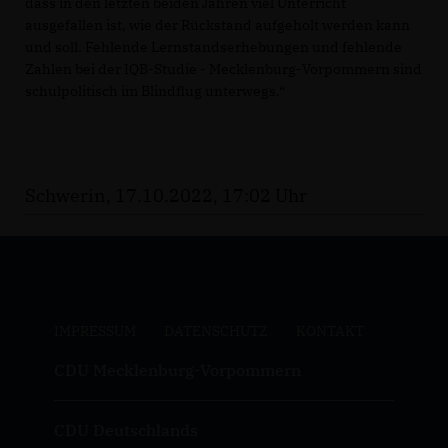
dass in den letzten beiden Jahren viel Unterricht
ausgefallen ist, wie der Rückstand aufgeholt werden kann
und soll. Fehlende Lernstandserhebungen und fehlende
Zahlen bei der IQB-Studie - Mecklenburg-Vorpommern sind
schulpolitisch im Blindflug unterwegs.“
Schwerin, 17.10.2022, 17:02 Uhr
IMPRESSUM
DATENSCHUTZ
KONTAKT
CDU Mecklenburg-Vorpommern
CDU Deutschlands