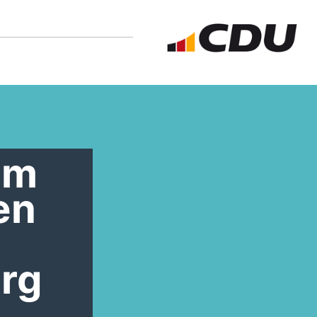
im
en
urg