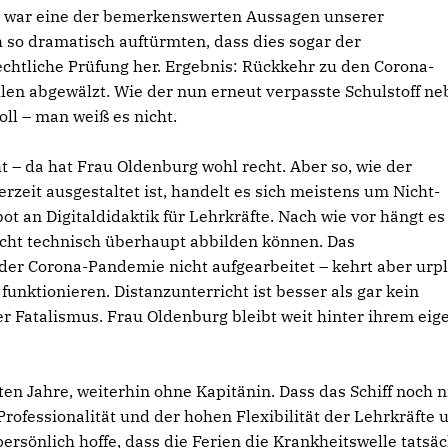
n, war eine der bemerkenswerten Aussagen unserer
h so dramatisch auftürmten, dass dies sogar der
echtliche Prüfung her. Ergebnis: Rückkehr zu den Corona-
en abgewälzt. Wie der nun erneut verpasste Schulstoff n
ll – man weiß es nicht.
ht – da hat Frau Oldenburg wohl recht. Aber so, wie der
eit ausgestaltet ist, handelt es sich meistens um Nicht-
bot an Digitaldidaktik für Lehrkräfte. Nach wie vor hängt e
icht technisch überhaupt abbilden können. Das
er Corona-Pandemie nicht aufgearbeitet – kehrt aber urpl
nktionieren. Distanzunterricht ist besser als gar kein
rer Fatalismus. Frau Oldenburg bleibt weit hinter ihrem ei
zten Jahre, weiterhin ohne Kapitänin. Dass das Schiff noch n
 Professionalität und der hohen Flexibilität der Lehrkräfte 
ersönlich hoffe, dass die Ferien die Krankheitswelle tatsäc