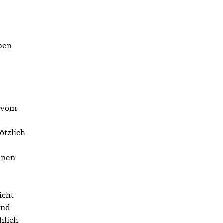
eben
s vom
ötzlich
genen
icht
und
hlich