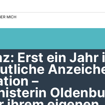
BER MICH
z: Erst ein Jahr 
utliche Anzeich
tion –
nisterin Oldenb
er ihrem eigenen