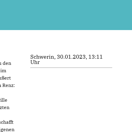
Schwerin, 30.01.2023, 13:11
Uhr
u den
 im
ußert
n Renz:
ille
tzten
chafft
igenen