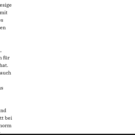
iesige
 mit
es
ten
,
 für
hat.
 auch
us
ind
tt bei
 enorm
.