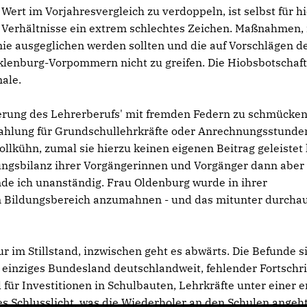
Wert im Vorjahresvergleich zu verdoppeln, ist selbst für h
Verhältnisse ein extrem schlechtes Zeichen. Maßnahmen,
ie ausgeglichen werden sollten und die auf Vorschlägen d
klenburg-Vorpommern nicht zu greifen. Die Hiobsbotschaf
nale.
igerung des Lehrerberufs' mit fremden Federn zu schmücken
ahlung für Grundschullehrkräfte oder Anrechnungsstunden
ollkühn, zumal sie hierzu keinen eigenen Beitrag geleistet 
ungsbilanz ihrer Vorgängerinnen und Vorgänger dann aber
nde ich unanständig. Frau Oldenburg wurde in ihrer
m Bildungsbereich anzumahnen - und das mitunter durcha
im Stillstand, inzwischen geht es abwärts. Die Befunde s
 einziges Bundesland deutschlandweit, fehlender Fortschri
l für Investitionen in Schulbauten, Lehrkräfte unter einer
s Schlusslicht, was die Wiederholer an den Schulen angeht