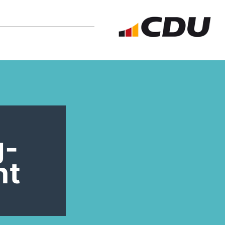
g-
ht