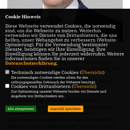
Cookie Hinweis
Diese Webseite verwendet Cookies, die notwendig
sind, um die Webseite zu nutzen. Weiterhin
verwenden wir Dienste von Drittanbietern, die uns
helfen, unser Webangebot zu verbessern (Website-
Optmierung). Für die Verwendung bestimmter
Dienste, benötigen wir Ihre Einwilligung. Ihre
Einwilligung können Sie jederzeit widerrufen. Weitere
Informationen finden Sie in unserer
Anlässlich einer Ankündigung der Bildungsministerin
Datenschutzerklärung
.
Oldenburg, Hilfen für Schulträger bei der Bewältigung der
Technisch notwendige Cookies (
Übersicht
)
Energiekosten bereitzustellen, äußert der
Die notwendigen Cookies werden allein für den
Bildungspolitische Sprecher der CDU-Fraktion, Torsten
ordnungsgemäßen Gebrauch der Webseite benötigt.
Cookies von Drittanbietern (
Übersicht
)
Renz:
Zur Optimierung unserer Webseite binden wir Dienste und
Angebote von Drittanbietern ein.
Ende August 2022 stellte die CDU-Fraktion der
Landesregierung eine Kleine Anfrage zum Umgang mit
Alle akzeptieren
Auswahl speichern
steigenden Energiekosten in den Schulen und
Kindertagesstätten. Mitte Oktober folgte die Antwort der
Bildungsministerin: Hilfsprogramme des Bundes seien