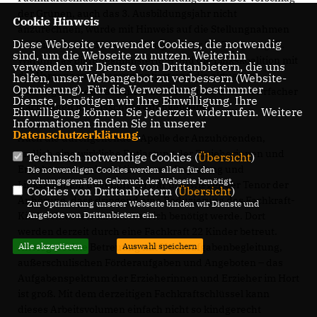
der Grünen, auch das 3. Ausbildungsjahr nicht
Cookie Hinweis
anzurechnen, wurde mit Hinweis auf die Stellungnahmen
Diese Webseite verwendet Cookies, die notwendig
der Einführung der Ausbildung im Jahr 2017 abgebügelt.
sind, um die Webseite zu nutzen. Weiterhin
Warum das Bildungsministerium und die Linkskoalition mit
verwenden wir Dienste von Drittanbietern, die uns
der Vergangenheit argumentiert und die aktuellen
helfen, unser Webangebot zu verbessern (Website-
Optmierung). Für die Verwendung bestimmter
Stellungnahmen dazu nicht anerkennt, ist trotz mehrfacher
Dienste, benötigen wir Ihre Einwilligung. Ihre
Nachfragen im Ausschuss offengeblieben.
Einwilligung können Sie jederzeit widerrufen. Weitere
Informationen finden Sie in unserer
Datenschutzerklärung
.
Auch die durchgehenden Apelle der Anzuhörenden,
endlich eine wirkliche Entlastung der Erzieherinnen und
Technisch notwendige Cookies (
Übersicht
)
Erzieher anzugehen, blieben von Regierung und
Die notwendigen Cookies werden allein für den
ordnungsgemäßen Gebrauch der Webseite benötigt.
Linkskoalition ungehört. So war überwiegender Tenor der
Cookies von Drittanbietern (
Übersicht
)
Anhörung, dass dringend eine Reduzierung des Fachkraft-
Zur Optimierung unserer Webseite binden wir Dienste und
Kind-Schlüssels im Hortbereich benötigt werde. Dort
Angebote von Drittanbietern ein.
werden derzeit durch eine Fachkraft 22 Kinder betreut.
Altersgerechte Betreuung mit Hausaufgabenbegleitung,
Alle akzeptieren
Auswahl speichern
außerschulischen Förderaufgaben und Angeboten – das
Aufgabenspektrum der Erzieherinnen und Erzieher im Hort
ist groß. Mit dem derzeitigen Fachkraftschlüssel kann
dieses Arbeitsvolumen einfach nicht so kindgerecht