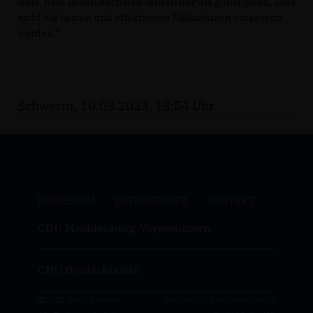
lässt, dass in den nächsten Jahren nur die günstigsten, aber
nicht die besten und effektivsten Maßnahmen umgesetzt
werden.“
Schwerin, 10.03.2023, 18:54 Uhr
IMPRESSUM
DATENSCHUTZ
KONTAKT
CDU Mecklenburg-Vorpommern
CDU Deutschlands
@2026 Renz, Torsten
Realisation: Sharkness Media