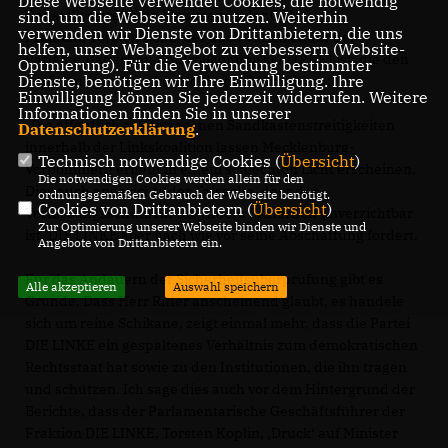
Diese Webseite verwendet Cookies, die notwendig
Der stellvertretende Vorsitzende der CDU-
sind, um die Webseite zu nutzen. Weiterhin
verwenden wir Dienste von Drittanbietern, die uns
Fraktion, Torsten Renz, der auch Vorsitzender der
helfen, unser Webangebot zu verbessern (Website-
Parlamentarischen Kontrollkommission (PKK) ist, die den
Optmierung). Für die Verwendung bestimmter
Dienste, benötigen wir Ihre Einwilligung. Ihre
Verfassungsschutz kontrolliert, erklärt hierzu:
Einwilligung können Sie jederzeit widerrufen. Weitere
Informationen finden Sie in unserer
Die öffentlich ausgetragenen Sandkastenstreitigkeiten
Datenschutzerklärung
.
innerhalb der Linkskoalition lassen Mecklenburg-
Technisch notwendige Cookies (
Übersicht
)
Vorpommern erneut in einem schlechten Licht erscheinen.
Die notwendigen Cookies werden allein für den
Dies auch angesichts der Tatsache, dass der
ordnungsgemäßen Gebrauch der Webseite benötigt.
Cookies von Drittanbietern (
Übersicht
)
Verfassungsschutz für die Innere Sicherheit unverzichtbar
Zur Optimierung unserer Webseite binden wir Dienste und
ist, DIE LINKE aber nach wie vor seine Abschaffung fordert.
Angebote von Drittanbietern ein.
Für das Andauern der Sicherheitsüberprüfung gibt es
Alle akzeptieren
Auswahl speichern
Gründe. Dass Herr Ritter anscheinend glaubt, es handele
sich um reine Schikane, zeigt einmal mehr, dass die Partei
DIE LINKE ein gespaltenes Verhältnis zum demokratischen
Rechtsstaat hat sowie zu den Institutionen, die ihn tragen
und schützen. Ich sage dies auch vor dem Hintergrund der
Berichte, dass der Parlamentarische Geschäftsführer der
Fraktion DIE LINKE, Torsten Koplin, ,Druck‘ auf Minister