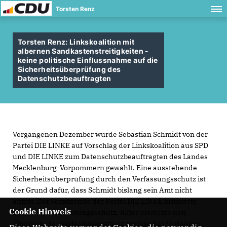
Torsten Renz
Torsten Renz: Linkskoalition mit
albernen Sandkastenstreitigkeiten -
keine politische Einflussnahme auf die
Sicherheitsüberprüfung des
Datenschutzbeauftragten
Vergangenen Dezember wurde Sebastian Schmidt von der
Partei DIE LINKE auf Vorschlag der Linkskoalition aus SPD
und DIE LINKE zum Datenschutzbeauftragten des Landes
Mecklenburg-Vorpommern gewählt. Eine ausstehende
Sicherheitsüberprüfung durch den Verfassungsschutz ist
der Grund dafür, dass Schmidt bislang sein Amt nicht
antrat. Der Vorsitzende der Partei DIE LINKE kritisierte
Cookie Hinweis
hierfür den Verfassungsschutz. Ritter erweckte den
Eindruck, der Verfassungsschutz bremse das Verfahren.