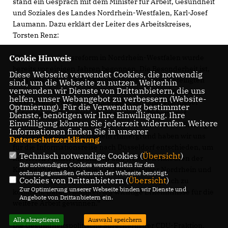
stand ein Gespräch mit dem Minister für Arbeit, Gesundheit
und Soziales des Landes Nordrhein-Westfalen, Karl-Josef
Laumann. Dazu erklärt der Leiter des Arbeitskreises,
Torsten Renz:
Die Krankenhausreform in Nordrhein-Westfalen wurde
Cookie Hinweis
bereits vor einigen Jahren begonnen. Die Besonderheit ist,
Diese Webseite verwendet Cookies, die notwendig
dass unter allen an der Krankenhausplanung beteiligten
sind, um die Webseite zu nutzen. Weiterhin
verwenden wir Dienste von Drittanbietern, die uns
Akteuren ein Konsens für den neuen Krankenhausplan
helfen, unser Webangebot zu verbessern (Website-
NRW erreicht werden konnte. Dass Bestandteile dieser
Optmierung). Für die Verwendung bestimmter
Reform auch Gegenstand der aktuellen Debatte auf
Dienste, benötigen wir Ihre Einwilligung. Ihre
Einwilligung können Sie jederzeit widerrufen. Weitere
Bundesebene sind, deutet darauf hin, dass an der Stelle gut
Informationen finden Sie in unserer
gearbeitet wurde. Vor diesem Hintergrund haben wir uns
Datenschutzerklärung
.
für die Informationsreise nach Düsseldorf entschieden, um
Technisch notwendige Cookies (
Übersicht
)
mit Herrn Minister Laumann und weiteren Akteuren der
Die notwendigen Cookies werden allein für den
Krankenhausreform, wie der Ärztekammer Nordrhein und
ordnungsgemäßen Gebrauch der Webseite benötigt.
Cookies von Drittanbietern (
Übersicht
)
der Krankenhausgesellschaft NRW, ins Gespräch zu
Zur Optimierung unserer Webseite binden wir Dienste und
kommen. Daraus konnten wir wichtige Erkenntnisse für die
Angebote von Drittanbietern ein.
weitere Arbeit gewinnen.“
Alle akzeptieren
Auswahl speichern
Die Gesundheitspolitische Sprecherin der CDU-Fraktion,