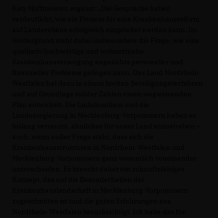
Katy Hoffmeister, ergänzt: „Die Gespräche haben
verdeutlicht, wie ein Prozess für eine Krankenhausreform
auf Länderebene erfolgreich eingeleitet werden kann. Im
Vordergrund steht dabei insbesondere die Frage, wie eine
qualitativ hochwertige und wohnortnahe
Krankenhausversorgung angesichts personeller und
finanzieller Probleme gelingen kann. Das Land Nordrhein-
Westfalen hat dazu in einem breiten Beteiligungsverfahren
und auf Grundlage valider Zahlen einen wegweisenden
Plan entwickelt. Die Linkskoalition und die
Landesregierung in Mecklenburg-Vorpommern haben es
bislang versäumt, ähnliches für unser Land anzustreben –
auch, wenn außer Frage steht, dass sich die
Krankenhausstrukturen in Nordrhein-Westfalen und
Mecklenburg-Vorpommern ganz wesentlich voneinander
unterscheiden. Es braucht daher ein zukunftsfähiges
Konzept, das auf die Besonderheiten der
Krankenhauslandschaft in Mecklenburg-Vorpommern
zugeschnitten ist und die guten Erfahrungen aus
Nordrhein-Westfalen berücksichtigt. Ich halte das für