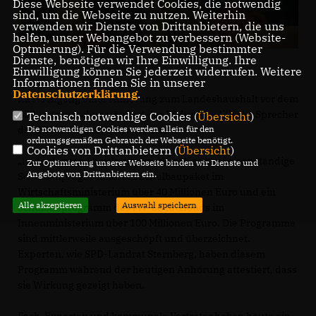
Diese Webseite verwendet Cookies, die notwendig
sind, um die Webseite zu nutzen. Weiterhin
verwenden wir Dienste von Drittanbietern, die uns
helfen, unser Webangebot zu verbessern (Website-
Optmierung). Für die Verwendung bestimmter
Dienste, benötigen wir Ihre Einwilligung. Ihre
Einwilligung können Sie jederzeit widerrufen. Weitere
Informationen finden Sie in unserer
Datenschutzerklärung
.
Im Nachgang einer Anhörung zum Landeshaushalt vor dem
Bildungsausschuss, äußert der Bildungspolitische Sprecher
Technisch notwendige Cookies (
Übersicht
)
der CDU-Fraktion, Torsten Renz:
Die notwendigen Cookies werden allein für den
ordnungsgemäßen Gebrauch der Webseite benötigt.
Cookies von Drittanbietern (
Übersicht
)
In der letzten Legislaturperiode gab es zwei eigenständige
Zur Optimierung unserer Webseite binden wir Dienste und
Angebote von Drittanbietern ein.
Schulbauprogramme: ein Schulbaupaket im
Wirtschaftsministerium über 40 Millionen Euro und ein
Alle akzeptieren
Auswahl speichern
Schulbauprogramm des MV-Schutzfonds im
Innenministerium über 100 Millionen Euro. Die Programme
sind mittlerweile ausgeschöpft und überzeichnet.
Experten, wie SPD-Landrat Sternberg, haben diesem
Programm während der heutigen Anhörung attestiert, dass
sie Wirkung gezeigt haben.
Fach-Experten und kommunale Vertreter haben heute ein