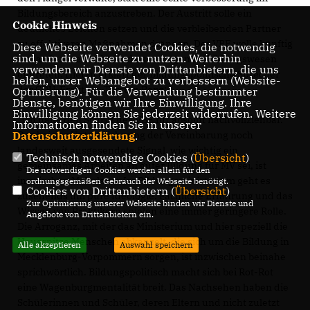
Bildungsbereich anzustreben. Der Austritt solle ein
Cookie Hinweis
deutliches Zeichen setzen und die verbleibenden Partner
zu effektiveren Maßnahmen drängen. Der VBE wolle künftig
Diese Webseite verwendet Cookies, die notwendig
sind, um die Webseite zu nutzen. Weiterhin
von außen weiter für Verbesserungen im Bildungswesen
verwenden wir Dienste von Drittanbietern, die uns
eintreten. Hierzu erklärt der Bildungspolitische Sprecher
helfen, unser Webangebot zu verbessern (Website-
der CDU-Fraktion, Torsten Renz:
Optmierung). Für die Verwendung bestimmter
Dienste, benötigen wir Ihre Einwilligung. Ihre
Einwilligung können Sie jederzeit widerrufen. Weitere
Ich halte den Schritt des VBE für absolut nachvollziehbar.
Informationen finden Sie in unserer
Datenschutzerklärung
.
Das bei der Unterzeichnung der Vereinbarung noch
landesweit ausgesendete Signal, wie wichtig ein
Technisch notwendige Cookies (
Übersicht
)
gemeinsames Arbeiten an guter Bildung für MV sei, ist
Die notwendigen Cookies werden allein für den
inzwischen Makulatur. Im Bildungsministerium geht es
ordnungsgemäßen Gebrauch der Webseite benötigt.
Cookies von Drittanbietern (
Übersicht
)
zusehends um pure Ideologie. Fachliche Erfahrung und das
Zur Optimierung unserer Webseite binden wir Dienste und
Wissen von Praktikern spielen eine immer geringere Rolle.
Angebote von Drittanbietern ein.
Die Arroganz, mit der das Ministerium und hier speziell die
Hausspitze Menschen abkanzelt, die sich um die Bildung in
Alle akzeptieren
Auswahl speichern
Mecklenburg-Vorpommern sorgen, ist inzwischen beinahe
sprichwörtlich. Bildungspolitisch macht sich bei Rot-Rot
eine Wagenburgmentalität breit. Das Nachsehen haben die
Schülerinnen und Schüler, deren Eltern und nicht zuletzt